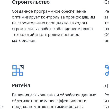
Строительство
С
Созданное программное обеспечение
Ре
оптимизирует контроль за происходящим
за
на строительных площадках, за ходом
те
строительных работ, соблюдением плана,
па
технологий и контролем поставок
Об
материалов.
и
Ритейл
Д
Решения для хранения и обработки данных
Ре
облегчают понимание эффективности
и 
ях
продаж, помогают оптимизировать
в 