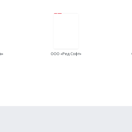
а»
ООО «Ред Софт»