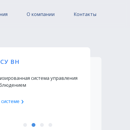
ния
О компании
Контакты
СУ ВН
рационная
СКДУ
СКОУ
орма
изированная система управления
Система контроля готовой продукции и
ма контроля качества оказания услуг
блюдением
движения урожая
ционное пространство
и
ь о системе
 системе
Узнать о системе
е