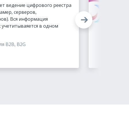
ет ведение цифрового реестра
Сис
амер, серверов,
с н
ов). Вся информация
сер
х учетитываяется в одном
tim
Под
ля B2B, B2G