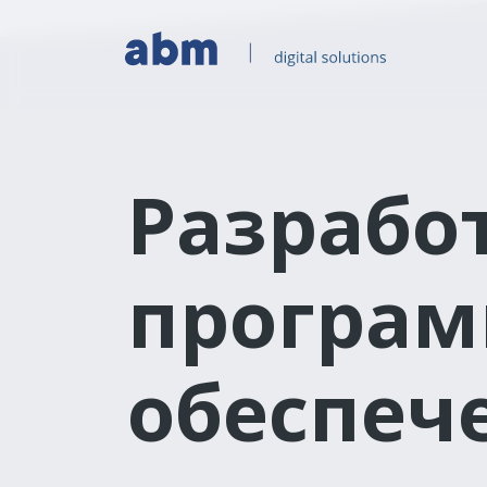
Разрабо
програм
обеспеч