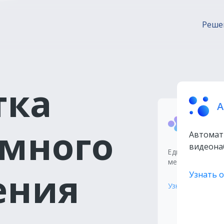
Реше
тка
А
Интег
много
платф
Автомат
Систе
видеона
Единое информа
между системам
Узнат
ения
Узнать о
Узнать о систем