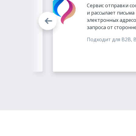
доступа
Сервис отправки с
довых
и рассылает письма
омпании на
электронных адресо
запроса от сторонн
Подходит для B2B, 